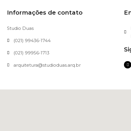
Informações de contato
E
Studio Duas
(021) 99436-1744
S
(021) 99956-1713
I
arquitetura@studioduas.arq.br
n
s
t
a
g
r
a