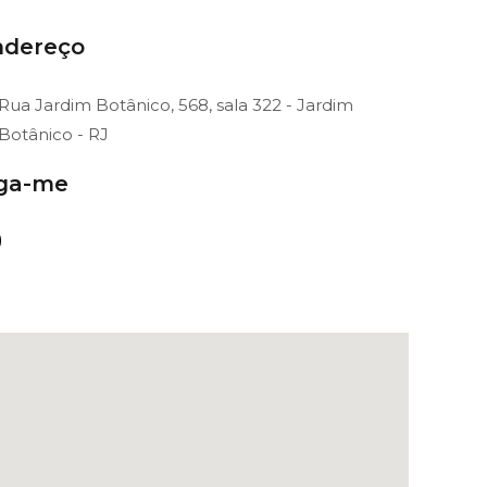
ndereço
Rua Jardim Botânico, 568, sala 322 - Jardim
Botânico - RJ
iga-me
m