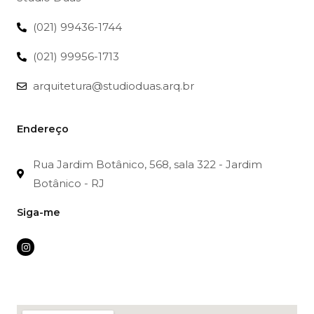
(021) 99436-1744
(021) 99956-1713
arquitetura@studioduas.arq.br
Endereço
Rua Jardim Botânico, 568, sala 322 - Jardim
Botânico - RJ
Siga-me
I
n
s
t
a
g
r
a